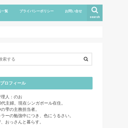
名一覧
プライバシーポリシー
お問い合せ
search
プロフィール
管理人：のお
40代主婦。現在シンガポール在住。
狆の雫の主務担当者。
カラーの勉強中につき、色にうるさい。
雫、おっさんと暮らす。