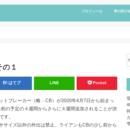
プロフィール
雫の呼び
その１
はてブ
LINE
Pocket
トブレーカー（略：CB）が2020年4月7日から始まっ
当初の予定の４週間からさらに４週間追加されることが決
です。
ササイズ以外の外出は禁止。ライアンもCBの少し前から