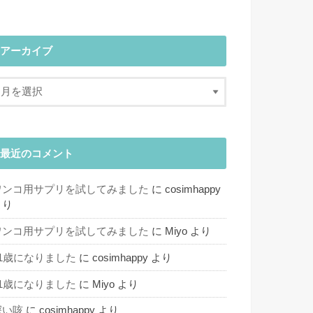
アーカイブ
最近のコメント
ワンコ用サプリを試してみました
に
cosimhappy
より
ワンコ用サプリを試してみました
に
Miyo
より
11歳になりました
に
cosimhappy
より
11歳になりました
に
Miyo
より
深い咳
に
cosimhappy
より