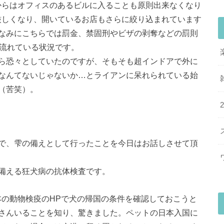
からはオフィスのあるビルに入ることも原則出来なくなり
厳しくなり、開いているお店もさらに絞り込まれています
なみにこちらでは罰金、禁固刑やビザの剥奪などの罰則
に流れている状況です。
ら恐々としていたのですが、そもそも超インドアで外に
なんてないじゃないか…とライアンに呆れられている始
（苦笑）。
で、雫の備えとして行ったことを今日はお話しさせて頂
備える狂犬病の抗体検査です。
本の動物検疫のHPで犬の帰国の条件を確認しておこうと
さんいることを知り、驚きました。ペットの日本入国に