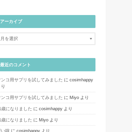
アーカイブ
最近のコメント
ワンコ用サプリを試してみました
に
cosimhappy
より
ワンコ用サプリを試してみました
に
Miyo
より
11歳になりました
に
cosimhappy
より
11歳になりました
に
Miyo
より
深い咳
に
cosimhappy
より