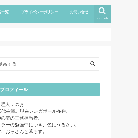
名一覧
プライバシーポリシー
お問い合せ
search
プロフィール
管理人：のお
40代主婦。現在シンガポール在住。
狆の雫の主務担当者。
カラーの勉強中につき、色にうるさい。
雫、おっさんと暮らす。