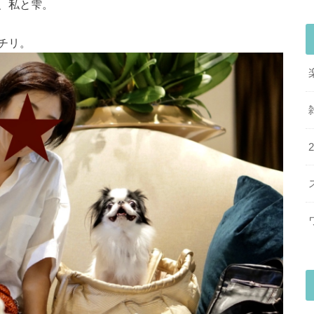
、私と雫。
チリ。