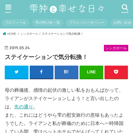
menu
search
プロフィール
雫の呼び名一覧
プライバシーポリシー
お問い合せ
HOME
シンガポール
ステイケーションで気分転換！
2019.05.24
シンガポール
ステイケーションで気分転換！
LINE
母の葬儀後、感情の起伏の激しい私をおもんぱかって、
ライアンがステイケーションしよう！と言い出したの
は、
先の通り
。
また、これにはどうやら雫の慰安旅行の意味もあったよ
うでした。ライアンと私が葬儀のために日本へ一時帰国
している間、雫はペットホテルでがんばってくれていた