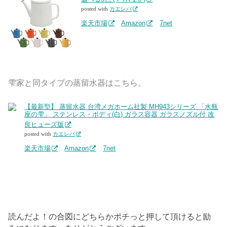
posted with
カエレバ
楽天市場
Amazon
7net
雫家と同タイプの蒸留水器はこちら。
【最新型】 蒸留水器 台湾メガホーム社製 MH943シリーズ 「水瓶
座の雫」 ステンレス・ボディ(白) ガラス容器 ガラスノズル付 改
良ヒューズ版
posted with
カエレバ
楽天市場
Amazon
7net
読んだよ！の合図にどちらかポチっと押して頂けると励