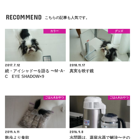
RECOMMEND
こちらの記事も人気です。
カラー
グッズ
2017.7.12
2018.11.17
続・アイシャドーを語る 〜M･A･
真実を映す鏡
C EYE SHADOW×9
ごはん&おやつ
ごはん&おやつ
2019.4.11
2016.9.8
散歩より食欲
水問題は、蒸留水器で解決〜その