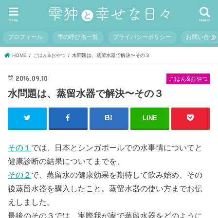
menu
search
プロフィール
雫の呼び名一覧
プライバシーポリシー
お問い合せ
HOME
ごはん&おやつ
水問題は、蒸留水器で解決〜その３
2016.09.10
ごはん&おやつ
水問題は、蒸留水器で解決〜その３
LINE
その１
では、日本とシンガポールでの水事情についてと
健康診断の結果についてまでを、
その２
で、蒸留水の健康効果を期待して飲み始め、その
後蒸留水器を購入したこと。蒸留水器の使い方までお伝
えしました。
最後のその３では、実際我が家で蒸留水器をどのように