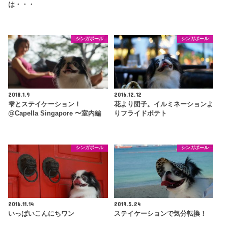
は・・・
シンガポール
シンガポール
2018.1.9
2016.12.12
雫とステイケーション！
花より団子。イルミネーションよ
@Capella Singapore 〜室内編
りフライドポテト
シンガポール
シンガポール
2016.11.14
2019.5.24
いっぱいこんにちワン
ステイケーションで気分転換！