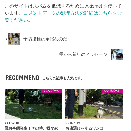
このサイトはスパムを低減するために Akismet を使って
います。
コメントデータの処理方法の詳細はこちらをご
覧ください
。
予防接種は余裕なのだ
雫から新年のメッセージ
RECOMMEND
こちらの記事も人気です。
シンガポール
シンガポール
2017.7.18
2016.9.19
緊急事態発生！その時、我が家
お店選びをするワンコ