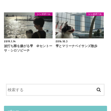
シンガポール
シンガポール
2019.1.14
2016.10.3
波打ち際を嫌がる雫 ＠セントー
雫とマリーナベイサンズ散歩
サ・シロソビーチ