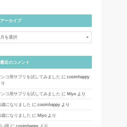
アーカイブ
最近のコメント
ワンコ用サプリを試してみました
に
cosimhappy
より
ワンコ用サプリを試してみました
に
Miyo
より
11歳になりました
に
cosimhappy
より
11歳になりました
に
Miyo
より
深い咳
に
cosimhappy
より