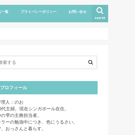
名一覧
プライバシーポリシー
お問い合せ
search
プロフィール
管理人：のお
40代主婦。現在シンガポール在住。
狆の雫の主務担当者。
カラーの勉強中につき、色にうるさい。
雫、おっさんと暮らす。