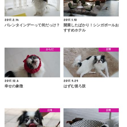
2017.2.14
2017.1.10
バレンタインデーって何だっけ？
開業したばかり！シンガポールお
すすめホテル
からだ
日常
2017.12.6
2017.9.29
幸せの象徴
はずむ後ろ肢
日常
日常