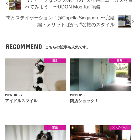
べてみよう 〜UDON Moo-Ka Ta編
雫とステイケーション！@Capella Singapore 〜完結
編・メリットばかり⁈な旅のスタイル
RECOMMEND
こちらの記事も人気です。
日常
日常
2017.10.27
2019.12.9
アイドルスマイル
閉店ショック！
家族
シンガポール