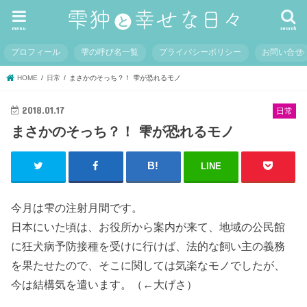
menu
search
プロフィール
雫の呼び名一覧
プライバシーポリシー
お問い合せ
HOME
日常
まさかのそっち？！ 雫が恐れるモノ
2018.01.17
日常
まさかのそっち？！ 雫が恐れるモノ
LINE
今月は雫の注射月間です。
日本にいた頃は、お役所から案内が来て、地域の公民館
に狂犬病予防接種を受けに行けば、法的な飼い主の義務
を果たせたので、そこに関しては気楽なモノでしたが、
今は結構気を遣います。（←大げさ）