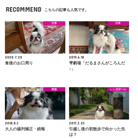
RECOMMEND
こちらの記事も人気です。
日常
日常
2020.7.20
2019.6.18
食後のお口周り
雫劇場「だるまさんがころんだ
♪」
家族
シンガポール
2018.8.3
2017.3.23
大人の歯列矯正・続報
引越し後の初散歩で向かった先
は？