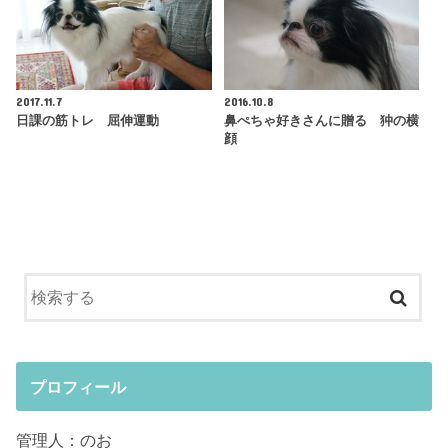
2017.11.7
2016.10.8
日課の筋トレ 屈伸運動
鼻ぺちゃ好きさんに贈る 狆の横
顔
プロフィール
管理人：のお