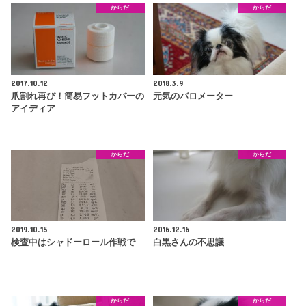
からだ
からだ
2017.10.12
2018.3.9
爪割れ再び！簡易フットカバーの
元気のバロメーター
アイディア
からだ
からだ
2019.10.15
2016.12.16
検査中はシャドーロール作戦で
白黒さんの不思議
からだ
からだ