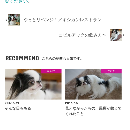
覧ください
。
やっとリベンジ！メキシカンレストラン
コピルアックの飲み方〜
RECOMMEND
こちらの記事も人気です。
からだ
からだ
2017.5.19
2017.7.5
そんな日もある
見えなかったもの、黒斑が教えて
くれたこと