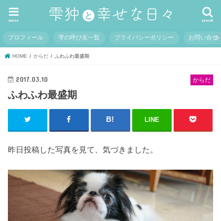
menu
search
プロフィール
雫の呼び名一覧
プライバシーポリシー
お問い合せ
HOME
からだ
ふわふわ最盛期
2017.03.10
からだ
ふわふわ最盛期
LINE
昨日投稿した写真を見て、気づきました。