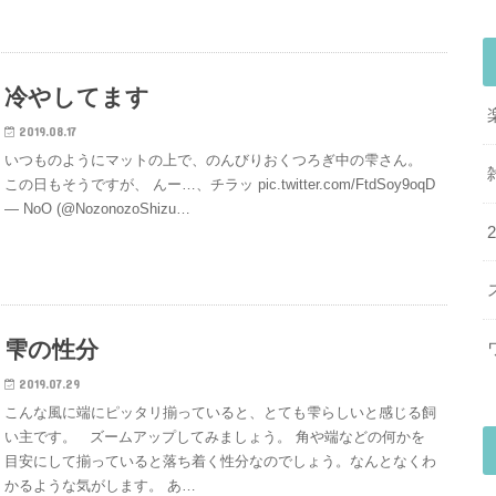
冷やしてます
2019.08.17
いつものようにマットの上で、のんびりおくつろぎ中の雫さん。
この日もそうですが、 んー…、チラッ pic.twitter.com/FtdSoy9oqD
— NoO (@NozonozoShizu…
雫の性分
2019.07.29
こんな風に端にピッタリ揃っていると、とても雫らしいと感じる飼
い主です。 ズームアップしてみましょう。 角や端などの何かを
目安にして揃っていると落ち着く性分なのでしょう。なんとなくわ
かるような気がします。 あ…