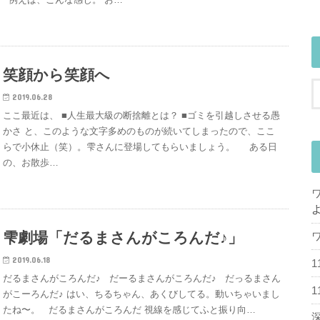
笑顔から笑顔へ
2019.06.28
ここ最近は、 ■人生最大級の断捨離とは？ ■ゴミを引越しさせる愚
かさ と、このような文字多めのものが続いてしまったので、ここ
らで小休止（笑）。雫さんに登場してもらいましょう。 ある日
の、お散歩…
雫劇場「だるまさんがころんだ♪」
2019.06.18
だるまさんがころんだ♪ だーるまさんがころんだ♪ だっるまさん
がこーろんだ♪ はい、ちるちゃん、あくびしてる。動いちゃいまし
たね〜。 だるまさんがころんだ 視線を感じてふと振り向…