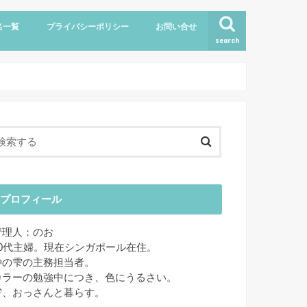
名一覧
プライバシーポリシー
お問い合せ
search
プロフィール
管理人：のお
40代主婦。現在シンガポール在住。
狆の雫の主務担当者。
カラーの勉強中につき、色にうるさい。
雫、おっさんと暮らす。