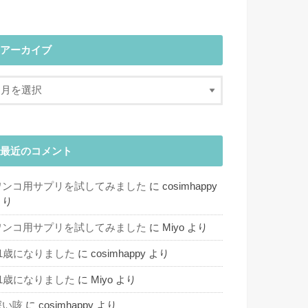
アーカイブ
最近のコメント
ワンコ用サプリを試してみました
に
cosimhappy
より
ワンコ用サプリを試してみました
に
Miyo
より
11歳になりました
に
cosimhappy
より
11歳になりました
に
Miyo
より
深い咳
に
cosimhappy
より