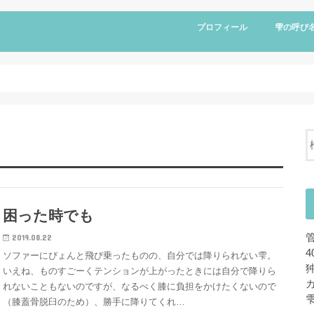
プロフィール
雫の呼び
困った時でも
2019.08.22
ソファーにぴょんと飛び乗ったものの、自分では降りられない雫。
いえね、ものすごーくテンションが上がったときには自分で降りら
れないこともないのですが、なるべく膝に負担をかけたくないので
（膝蓋骨脱臼のため）、勝手に降りてくれ…