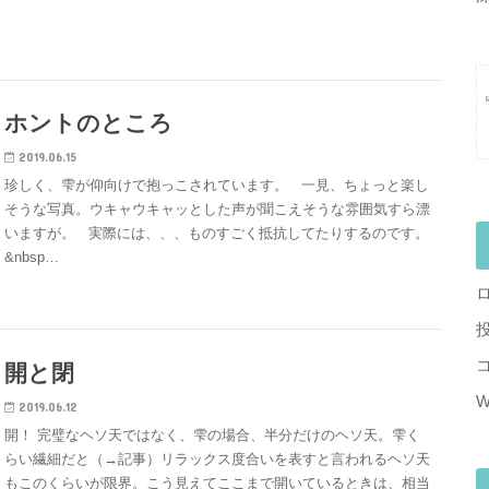
ホントのところ
2019.06.15
珍しく、雫が仰向けで抱っこされています。 一見、ちょっと楽し
そうな写真。ウキャウキャッとした声が聞こえそうな雰囲気すら漂
いますが。 実際には、、、ものすごく抵抗してたりするのです。
&nbsp…
開と閉
W
2019.06.12
開！ 完璧なヘソ天ではなく、雫の場合、半分だけのヘソ天。雫く
らい繊細だと（→記事）リラックス度合いを表すと言われるヘソ天
もこのくらいが限界。こう見えてここまで開いているときは、相当