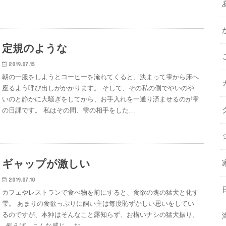
定規のような
2019.07.15
朝の一服をしようとコーヒーを淹れてくると、決まって雫から床へ
座るよう呼び出しがかかります。 そして、その私の側でやいのや
いのと静かに大騒ぎをしてから、お手入れを一通り済ませるのが雫
の日課です。 私はその間、雫の相手をした…
ギャップが激しい
2019.07.10
カフェやレストランで食べ物を前にすると、食欲の塊の猛犬と化す
雫。 あまりの食欲っぷりに飼い主は毎度恥ずかしい思いをしてい
るのですが、本狆はそんなこと露知らず、お構いナシの猛犬振り。
例えば、こんな感じ。 お…