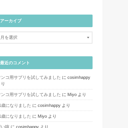
アーカイブ
最近のコメント
ワンコ用サプリを試してみました
に
cosimhappy
より
ワンコ用サプリを試してみました
に
Miyo
より
11歳になりました
に
cosimhappy
より
11歳になりました
に
Miyo
より
深い咳
に
cosimhappy
より