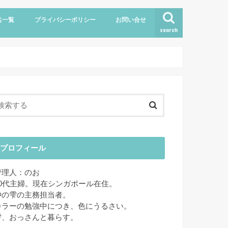
名一覧
プライバシーポリシー
お問い合せ
search
プロフィール
管理人：のお
40代主婦。現在シンガポール在住。
狆の雫の主務担当者。
カラーの勉強中につき、色にうるさい。
雫、おっさんと暮らす。