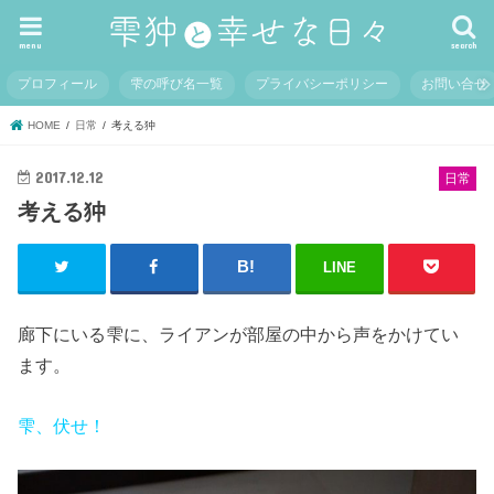
menu
search
プロフィール
雫の呼び名一覧
プライバシーポリシー
お問い合せ
HOME
日常
考える狆
2017.12.12
日常
考える狆
LINE
廊下にいる雫に、ライアンが部屋の中から声をかけてい
ます。
雫、伏せ！