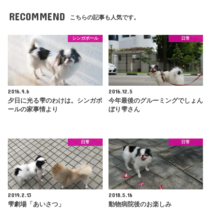
RECOMMEND
こちらの記事も人気です。
シンガポール
日常
2016.9.6
2016.12.5
夕日に光る雫のわけは。シンガポ
今年最後のグルーミングでしょん
ールの家事情より
ぼり雫さん
日常
日常
2019.2.13
2018.5.16
雫劇場「あいさつ」
動物病院後のお楽しみ